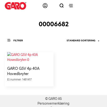
00006682
FILTRER
GARO GSV 4p 40A
Hovedbryter
El.nummer: 1481417
© GARO AS
Personvernerklæring