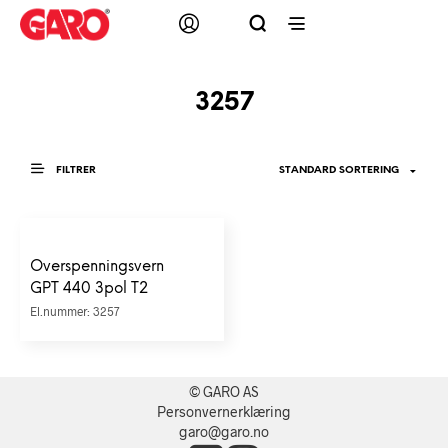
3257
FILTRER
Overspenningsvern
GPT 440 3pol T2
El.nummer: 3257
© GARO AS
Personvernerklæring
garo@garo.no