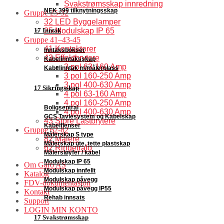
Svakstrømsskap innredning
NEK 399 tilknytningsskap
Gruppe 25-32
32 LED Byggelamper
17 Inntak
25 Modulskap IP 65
Gruppe 41–43-45
41 Kontaktorer
Inntaksbokser
43 Effektbrytere
Kabelinntaksskap
3 pol 63-160 Amp
Kabelinntak m/målerplass
3 pol 160-250 Amp
3 pol 400-630 Amp
17 Sikringsskap
4 pol 63-160 Amp
4 pol 160-250 Amp
Boligsentral
4 pol 400-630 Amp
GCS Tavlesystem og Kabelskap
43 Store Lastbrytere
Kabelflenser
Gruppe 62-82
Målerskap S type
82 Målere
Målerskap ute, tette plastskap
62 Ringetrafo
Målersløyfer / kabel
Modulskap IP 65
Om Garo AS
Modulskap innfellt
Katalog
Modulskap påvegg
FDV-dokumentasjon
Modulskap påvegg IP55
Kontakt
Rehab innsats
Support
LOGIN MIN KONTO
17 Svakstrømsskap