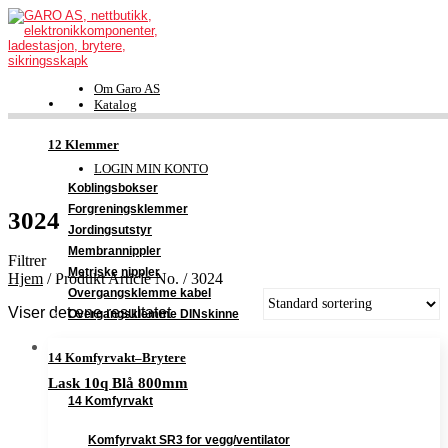
Om Garo AS
Katalog
FDV-dokumentasjon
Kontakt
12 Klemmer
Support
LOGIN MIN KONTO
Koblingsbokser
Forgreningsklemmer
3024
Jordingsutstyr
Membrannippler
Filtrer
Metriske nippler
Hjem
/
Produkt Article No.
/
3024
Overgangsklemme kabel
Viser det ene resultatet
Overgangsklemme DINskinne
14 Komfyrvakt–Brytere
Lask 10q Blå 800mm
14 Komfyrvakt
Komfyrvakt SR3 for vegg/ventilator