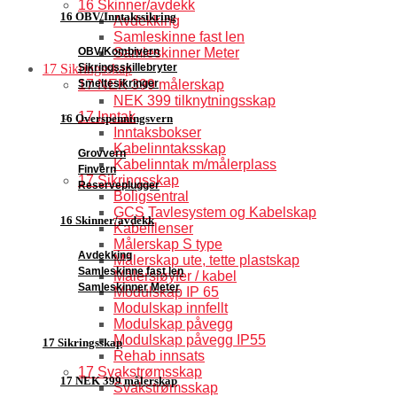
16 Skinner/avdekk
16 OBV/Inntakssikring
Avdekking
Samleskinne fast len
OBV/Kombivern
Samleskinner Meter
Sikringsskillebryter
17 Sikringsskap
Smeltesikringer
17 NEK 399 målerskap
NEK 399 tilknytningsskap
17 Inntak
16 Overspenningsvern
Inntaksbokser
Kabelinntaksskap
Grovvern
Kabelinntak m/målerplass
Finvern
17 Sikringsskap
Reserveplugger
Boligsentral
GCS Tavlesystem og Kabelskap
16 Skinner/avdekk
Kabelflenser
Målerskap S type
Avdekking
Målerskap ute, tette plastskap
Samleskinne fast len
Målersløyfer / kabel
Samleskinner Meter
Modulskap IP 65
Modulskap innfellt
Modulskap påvegg
Modulskap påvegg IP55
17 Sikringsskap
Rehab innsats
17 Svakstrømsskap
17 NEK 399 målerskap
Svakstrømsskap