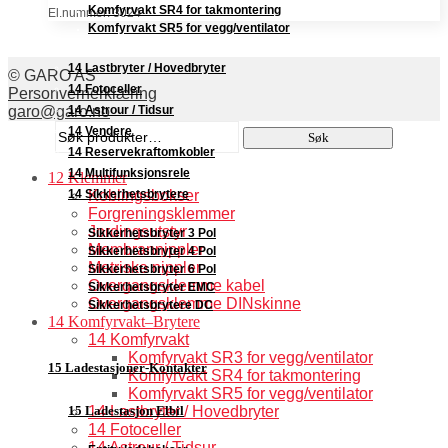
Komfyrvakt SR4 for takmontering
El.nummer: 3024
Komfyrvakt SR5 for vegg/ventilator
14 Lastbryter / Hovedbryter
© GARO AS
14 Fotoceller
Personvernerklæring
14 Astrour / Tidsur
garo@garo.no
Søk
14 Vendere
Søk
etter:
14 Reservekraftomkobler
14 Multifunksjonsrele
12 Klemmer
14 Sikkerhetsbrytere
Koblingsbokser
Forgreningsklemmer
Jordingsutstyr
Sikkerhetsbryter 3 Pol
Membrannippler
Sikkerhetsbryter 4 Pol
Metriske nippler
Sikkerhetsbryter 6 Pol
Overgangsklemme kabel
Sikkerhetsbryter EMC
Overgangsklemme DINskinne
Sikkerhetsbrytere DC
14 Komfyrvakt–Brytere
14 Komfyrvakt
Komfyrvakt SR3 for vegg/ventilator
15 Ladestasjoner-Kontakter
Komfyrvakt SR4 for takmontering
Komfyrvakt SR5 for vegg/ventilator
15 Ladestasjon Elbil
14 Lastbryter / Hovedbryter
14 Fotoceller
14 Astrour / Tidsur