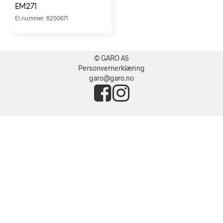
EM271
El.nummer: 8200671
© GARO AS
Personvernerklæring
garo@garo.no