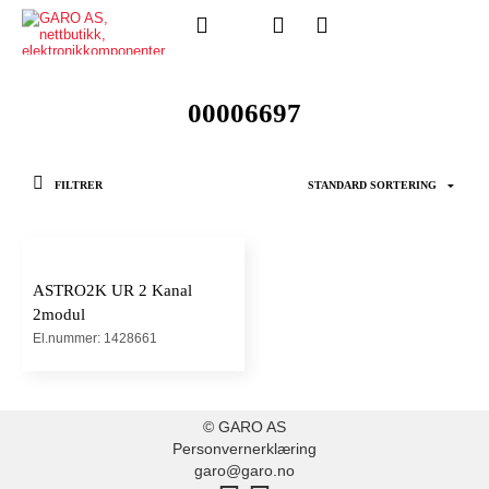
00006697
FILTRER
ASTRO2K UR 2 Kanal
2modul
El.nummer: 1428661
© GARO AS
Personvernerklæring
garo@garo.no