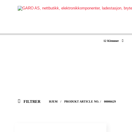
12 Klemmer
FILTRER
HJEM
/
PRODUKT ARTICLE NO.
/
00006629