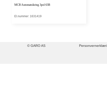
MCB Automatsikring 3pol 63B
El.nummer: 1631419
© GARO AS
Personvernerklær