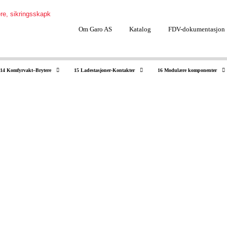
Om Garo AS
Katalog
FDV-dokumentasjon
14 Komfyrvakt–Brytere
15 Ladestasjoner-Kontakter
16 Modulære komponenter
00006629