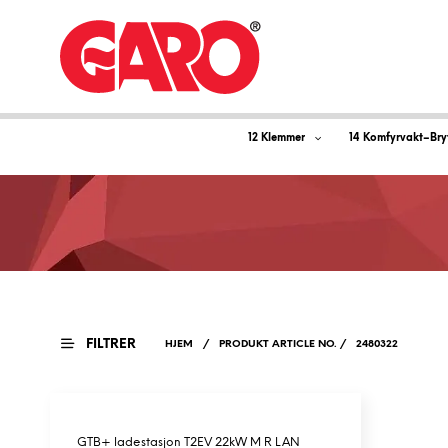
12 Klemmer
14 Komfyrvakt–Bry
FILTRER
HJEM
/
PRODUKT ARTICLE NO.
/
2480322
GTB+ ladestasjon T2EV 22kW M R LAN