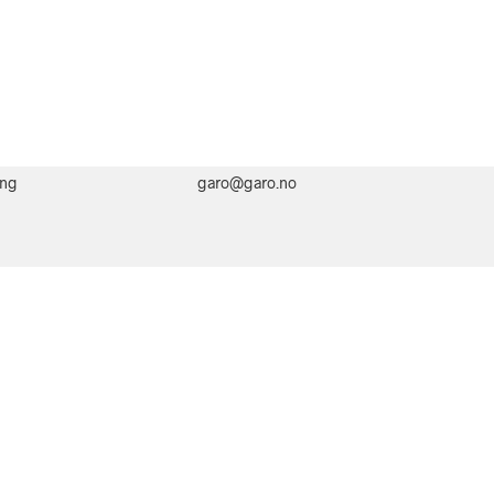
ing
garo@garo.no