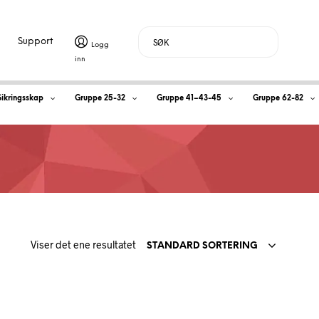
Support
H
Sikringsskap
Gruppe 25-32
Gruppe 41–43-45
Gruppe 62-82
a
n
d
l
Viser det ene resultatet
e
STANDARD SORTERING
k