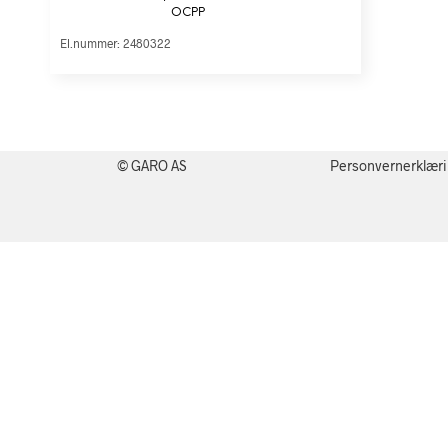
OCPP
El.nummer: 2480322
© GARO AS
Personvernerklær