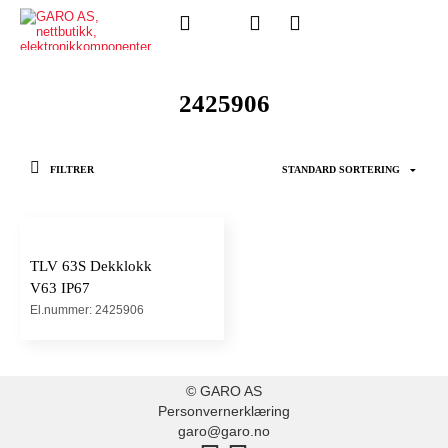
2425906
FILTRER
TLV 63S Dekklokk
V63 IP67
El.nummer: 2425906
© GARO AS
Personvernerklæring
garo@garo.no