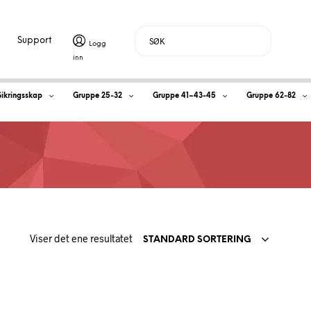
Support
H
Sikringsskap
Gruppe 25-32
Gruppe 41–43-45
Gruppe 62-82
a
n
d
l
Viser det ene resultatet
e
STANDARD SORTERING
k