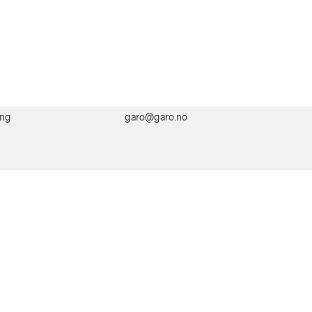
ing
garo@garo.no