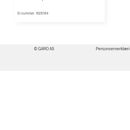
El.nummer: 1628184
© GARO AS
Personvernerklær