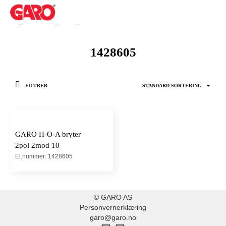
1428605
FILTRER
GARO H-O-A bryter
2pol 2mod 10
El.nummer: 1428605
© GARO AS
Personvernerklæring
garo@garo.no