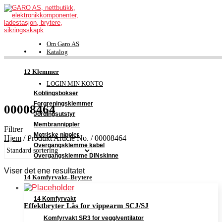
Om Garo AS
Katalog
FDV-dokumentasjon
Kontakt
12 Klemmer
Support
LOGIN MIN KONTO
Koblingsbokser
Forgreningsklemmer
00008464
Jordingsutstyr
Membrannippler
Filtrer
Metriske nippler
Hjem
/
Produkt Article No.
/
00008464
Overgangsklemme kabel
Overgangsklemme DINskinne
Viser det ene resultatet
14 Komfyrvakt–Brytere
14 Komfyrvakt
Effektbryter Lås for vippearm SCJ/SJ
Komfyrvakt SR3 for vegg/ventilator