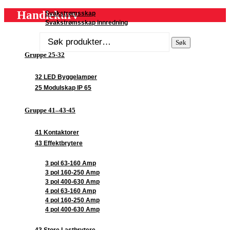
Handlekurv
Svakstrømsskap
Svakstrømsskap innredning
Søk
Søk
etter:
Gruppe 25-32
32 LED Byggelamper
25 Modulskap IP 65
Gruppe 41–43-45
41 Kontaktorer
43 Effektbrytere
3 pol 63-160 Amp
3 pol 160-250 Amp
3 pol 400-630 Amp
4 pol 63-160 Amp
4 pol 160-250 Amp
4 pol 400-630 Amp
43 Store Lastbrytere