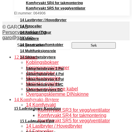
Komfyrvakt SR4 for takmontering
Komfyrvakt SR5 for vegg/ventilator
El.nummer: 064906
14 Lastbryter / Hovedbryter
14 Fotoceller
© GARO AS
Personvernerklæring
14 Astrour / Tidsur
garo@garo.no
14 Vendere
Søk
14 Reservekraftomkobler
Søk
etter:
14 Multifunksjonsrele
12 Klemmer
14 Sikkerhetsbrytere
Koblingsbokser
Forgreningsklemmer
Sikkerhetsbryter 3 Pol
Jordingsutstyr
Sikkerhetsbryter 4 Pol
Membrannippler
Sikkerhetsbryter 6 Pol
Metriske nippler
Sikkerhetsbryter EMC
Overgangsklemme kabel
Sikkerhetsbrytere DC
Overgangsklemme DINskinne
14 Komfyrvakt–Brytere
14 Komfyrvakt
15 Ladestasjoner-Kontakter
Komfyrvakt SR3 for vegg/ventilator
Komfyrvakt SR4 for takmontering
Komfyrvakt SR5 for vegg/ventilator
15 Ladestasjon Elbil
14 Lastbryter / Hovedbryter
14 Fotoceller