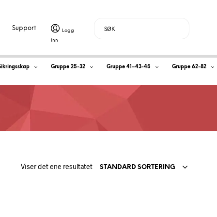
Support
H
Sikringsskap
Gruppe 25-32
Gruppe 41–43-45
Gruppe 62-82
a
n
d
l
Viser det ene resultatet
e
STANDARD SORTERING
k