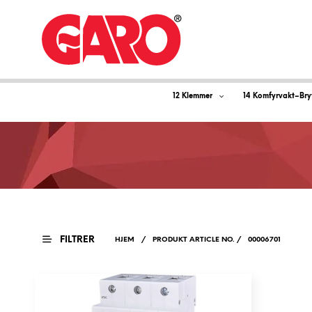
12 Klemmer
14 Komfyrvakt–Bry
FILTRER
HJEM
/
PRODUKT ARTICLE NO.
/
00006701