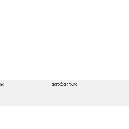
ing
garo@garo.no