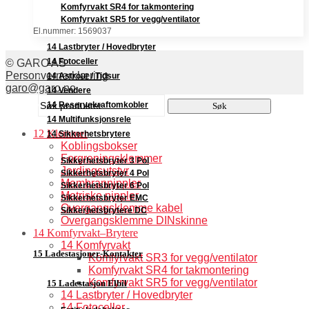
Komfyrvakt SR4 for takmontering
Komfyrvakt SR5 for vegg/ventilator
El.nummer: 1569037
14 Lastbryter / Hovedbryter
14 Fotoceller
© GARO AS
Personvernerklæring
14 Astrour / Tidsur
garo@garo.no
14 Vendere
Søk
14 Reservekraftomkobler
Søk
etter:
14 Multifunksjonsrele
12 Klemmer
14 Sikkerhetsbrytere
Koblingsbokser
Forgreningsklemmer
Sikkerhetsbryter 3 Pol
Jordingsutstyr
Sikkerhetsbryter 4 Pol
Membrannippler
Sikkerhetsbryter 6 Pol
Metriske nippler
Sikkerhetsbryter EMC
Overgangsklemme kabel
Sikkerhetsbrytere DC
Overgangsklemme DINskinne
14 Komfyrvakt–Brytere
14 Komfyrvakt
15 Ladestasjoner-Kontakter
Komfyrvakt SR3 for vegg/ventilator
Komfyrvakt SR4 for takmontering
Komfyrvakt SR5 for vegg/ventilator
15 Ladestasjon Elbil
14 Lastbryter / Hovedbryter
14 Fotoceller