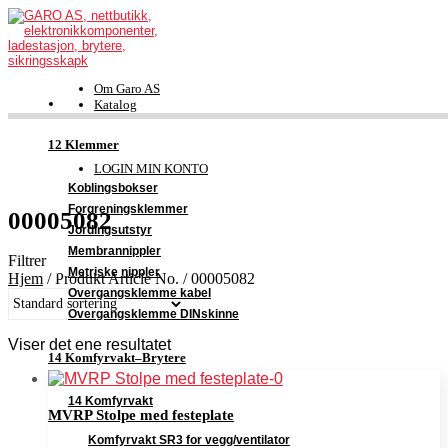
Om Garo AS
Katalog
FDV-dokumentasjon
Kontakt
12 Klemmer
Support
LOGIN MIN KONTO
Koblingsbokser
Forgreningsklemmer
00005082
Jordingsutstyr
Membrannippler
Filtrer
Metriske nippler
Hjem
/
Produkt Article No.
/
00005082
Overgangsklemme kabel
Overgangsklemme DINskinne
Viser det ene resultatet
14 Komfyrvakt–Brytere
14 Komfyrvakt
MVRP Stolpe med festeplate
Komfyrvakt SR3 for vegg/ventilator