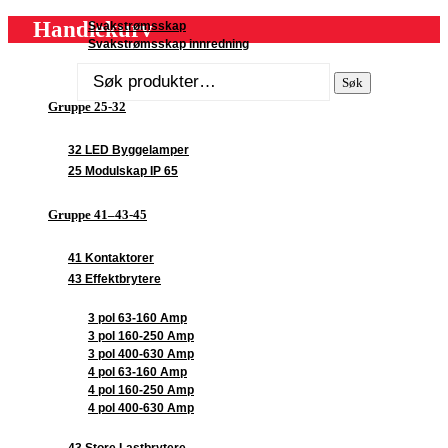
Handlekurv
Svakstrømsskap
Svakstrømsskap innredning
Søk
Søk
etter:
Gruppe 25-32
32 LED Byggelamper
25 Modulskap IP 65
Gruppe 41–43-45
41 Kontaktorer
43 Effektbrytere
3 pol 63-160 Amp
3 pol 160-250 Amp
3 pol 400-630 Amp
4 pol 63-160 Amp
4 pol 160-250 Amp
4 pol 400-630 Amp
43 Store Lastbrytere