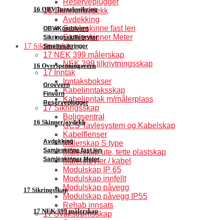
Reserveplugger
16 OBV/Inntakssikring
16 Skinner/avdekk
Avdekking
Samleskinne fast len
OBV/Kombivern
Samleskinner Meter
Sikringsskillebryter
17 Sikringsskap
Smeltesikringer
17 NEK 399 målerskap
NEK 399 tilknytningsskap
16 Overspenningsvern
17 Inntak
Inntaksbokser
Grovvern
Kabelinntaksskap
Finvern
Kabelinntak m/målerplass
Reserveplugger
17 Sikringsskap
Boligsentral
16 Skinner/avdekk
GCS Tavlesystem og Kabelskap
Kabelflenser
Avdekking
Målerskap S type
Samleskinne fast len
Målerskap ute, tette plastskap
Samleskinner Meter
Målersløyfer / kabel
Modulskap IP 65
Modulskap innfellt
Modulskap påvegg
17 Sikringsskap
Modulskap påvegg IP55
Rehab innsats
17 NEK 399 målerskap
17 Svakstrømsskap