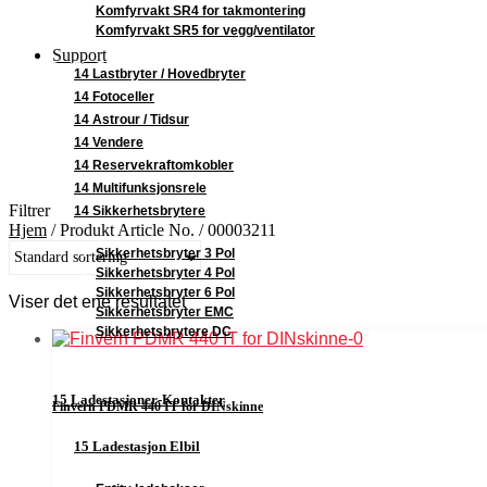
Komfyrvakt SR4 for takmontering
Komfyrvakt SR5 for vegg/ventilator
Support
00003211
14 Lastbryter / Hovedbryter
14 Fotoceller
14 Astrour / Tidsur
14 Vendere
14 Reservekraftomkobler
14 Multifunksjonsrele
Filtrer
14 Sikkerhetsbrytere
Hjem
/
Produkt Article No.
/
00003211
Sikkerhetsbryter 3 Pol
Sikkerhetsbryter 4 Pol
Sikkerhetsbryter 6 Pol
Viser det ene resultatet
Sikkerhetsbryter EMC
Sikkerhetsbrytere DC
15 Ladestasjoner-Kontakter
Finvern PDMR 440 IT for DINskinne
15 Ladestasjon Elbil