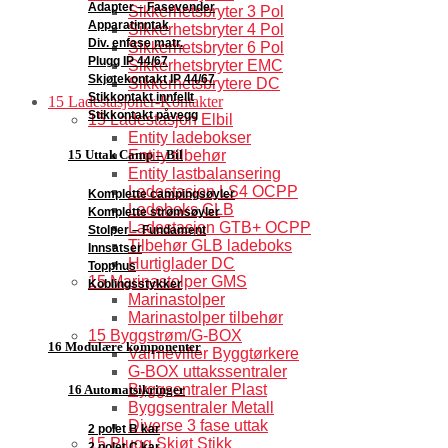
Adapter – Fasevender
Sikkerhetsbryter 3 Pol
Apparatinntak
Sikkerhetsbryter 4 Pol
Div. enfase matr.
Sikkerhetsbryter 6 Pol
Plugg IP 44/67
Sikkerhetsbryter EMC
Skjøtekontakt IP 44/67
Sikkerhetsbrytere DC
Stikkontakt innfellt
15 Ladestasjoner-Kontakter
Stikkontakt påvegg
15 Ladestasjon Elbil
Entity ladebokser
15 Uttak Camp – Bil
Entity tilbehør
Entity lastbalansering
Ladestasjon LS4 OCPP
Komplette campingsøyler
Ladeboks GLB
Komplette strømsøyler
Ladestasjon GTB+ OCPP
Stolper – Fundament
Tilbehør GLB ladeboks
Innsatser
Hurtiglader DC
Topphus
15 Marinastolper GMS
Koblingsstykker
Marinastolper
Marinastolper tilbehør
15 Byggstrøm/G-BOX
16 Modulære komponenter
Varmevifter Byggtørkere
G-BOX uttakssentraler
Byggsentraler Plast
16 Automatsikringer
Byggsentraler Metall
Diverse 3 fase uttak
2 polet B kar
15 Plugg Skjøt Stikk
2 polet C kar