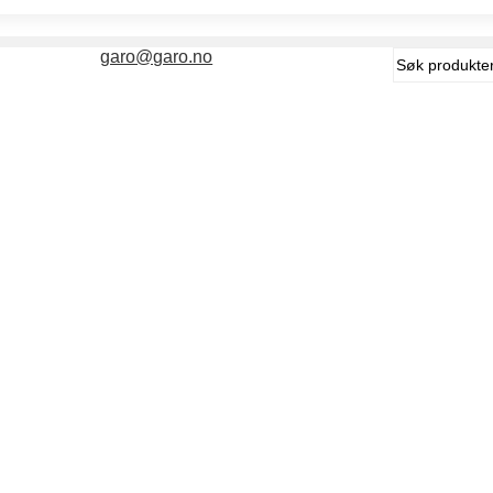
Søk
garo@garo.no
etter: