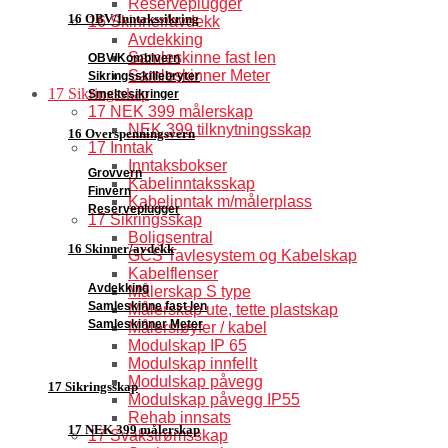
Reserveplugger
16 OBV/Inntakssikring
16 Skinner/avdekk
Avdekking
Samleskinne fast len
OBV/Kombivern
Samleskinner Meter
Sikringsskillebryter
17 Sikringsskap
Smeltesikringer
17 NEK 399 målerskap
NEK 399 tilknytningsskap
16 Overspenningsvern
17 Inntak
Inntaksbokser
Grovvern
Kabelinntaksskap
Finvern
Kabelinntak m/målerplass
Reserveplugger
17 Sikringsskap
Boligsentral
16 Skinner/avdekk
GCS Tavlesystem og Kabelskap
Kabelflenser
Avdekking
Målerskap S type
Samleskinne fast len
Målerskap ute, tette plastskap
Samleskinner Meter
Målersløyfer / kabel
Modulskap IP 65
Modulskap innfellt
Modulskap påvegg
17 Sikringsskap
Modulskap påvegg IP55
Rehab innsats
17 NEK 399 målerskap
17 Svakstrømsskap