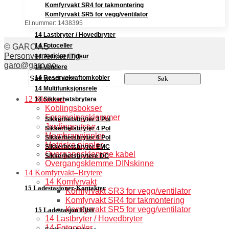
Komfyrvakt SR4 for takmontering
Komfyrvakt SR5 for vegg/ventilator
El.nummer: 1438395
14 Lastbryter / Hovedbryter
14 Fotoceller
© GARO AS
Personvernerklæring
14 Astrour / Tidsur
garo@garo.no
14 Vendere
Søk
14 Reservekraftomkobler
Søk
etter:
14 Multifunksjonsrele
12 Klemmer
14 Sikkerhetsbrytere
Koblingsbokser
Forgreningsklemmer
Sikkerhetsbryter 3 Pol
Jordingsutstyr
Sikkerhetsbryter 4 Pol
Membrannippler
Sikkerhetsbryter 6 Pol
Metriske nippler
Sikkerhetsbryter EMC
Overgangsklemme kabel
Sikkerhetsbrytere DC
Overgangsklemme DINskinne
14 Komfyrvakt–Brytere
14 Komfyrvakt
15 Ladestasjoner-Kontakter
Komfyrvakt SR3 for vegg/ventilator
Komfyrvakt SR4 for takmontering
Komfyrvakt SR5 for vegg/ventilator
15 Ladestasjon Elbil
14 Lastbryter / Hovedbryter
14 Fotoceller