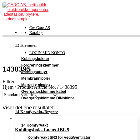
Om Garo AS
Katalog
FDV-dokumentasjon
Kontakt
12 Klemmer
Support
LOGIN MIN KONTO
Koblingsbokser
Forgreningsklemmer
1438395
Jordingsutstyr
Membrannippler
Filtrer
Metriske nippler
Hjem
/
Produkt Article No.
/
1438395
Overgangsklemme kabel
Overgangsklemme DINskinne
Viser det ene resultatet
14 Komfyrvakt–Brytere
14 Komfyrvakt
Koblingsboks Locus JBL 5
Komfyrvakt SR3 for vegg/ventilator