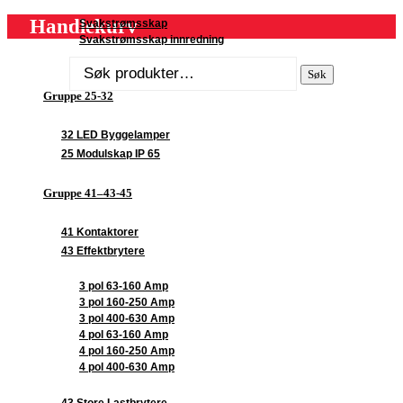
Handlekurv
Svakstrømsskap
Svakstrømsskap innredning
Søk
Søk
etter:
Gruppe 25-32
32 LED Byggelamper
25 Modulskap IP 65
Gruppe 41–43-45
41 Kontaktorer
43 Effektbrytere
3 pol 63-160 Amp
3 pol 160-250 Amp
3 pol 400-630 Amp
4 pol 63-160 Amp
4 pol 160-250 Amp
4 pol 400-630 Amp
43 Store Lastbrytere